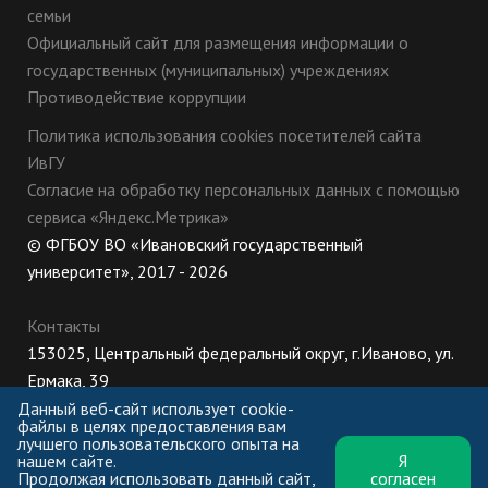
семьи
Официальный сайт для размещения информации о
государственных (муниципальных) учреждениях
Противодействие коррупции
Политика использования cookies посетителей сайта
ИвГУ
Согласие на обработку персональных данных с помощью
сервиса «Яндекс.Метрика»
© ФГБОУ ВО «Ивановский государственный
университет», 2017 - 2026
Контакты
153025, Центральный федеральный округ, г.Иваново, ул.
Ермака, 39
8 (800) 222-56-86 (Приемная комиссия), +7 (4932) 32-62-
Данный веб-сайт использует cookie-
файлы в целях предоставления вам
10 (Ректорат)
лучшего пользовательского опыта на
нашем сайте.
Я
ПН-ЧТ: 8:30-17:00;
Продолжая использовать данный сайт,
согласен