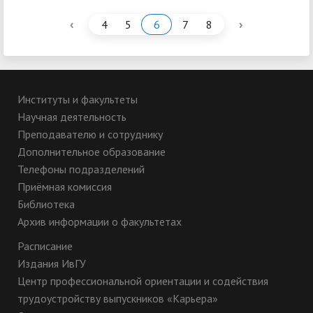
‹
›
4
5
6
7
8
Институты и факультеты
Научная деятельность
Преподавателю и сотруднику
Дополнительное образование
Телефоны подразделений
Приёмная комиссия
Библиотека
Архив информации о факультетах
Расписание
Издания ИвГУ
Центр профессиональной ориентации и содействия
трудоустройству выпускников «Карьера»