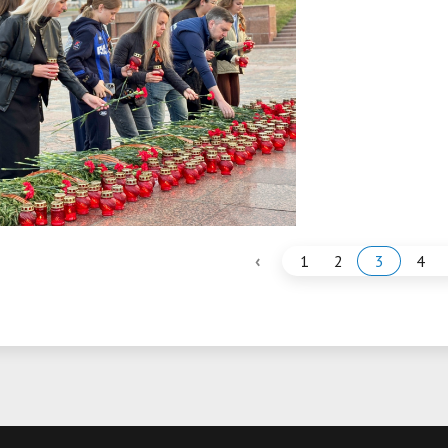
‹
1
2
3
4