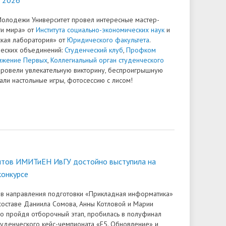
Молодежи Университет провел интересные мастер-
ги мира» от
Института социально-экономических наук
и
кая лаборатория» от
Юридического факультета
.
ческих объединений:
Студенческий клуб
,
Профком
ижение Первых
,
Коллегиальный орган студенческого
ровели увлекательную викторину, беспроигрышную
али настольные игры, фотосессию с лисом!
нтов ИМИТиЕН ИвГУ достойно выступила на
конкурсе
в направления подготовки «Прикладная информатика»
оставе Даниила Сомова, Анны Котловой и Марии
о пройдя отборочный этап, пробилась в полуфинал
туденческого кейс-чемпионата «F5. Обновление» и