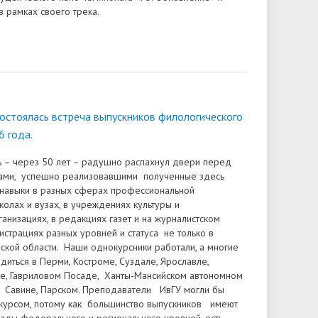
в рамках своего трека.
состоялась встреча выпускников филологического
6 года.
ь – через 50 лет – радушно распахнул двери перед
ами, успешно реализовавшими полученные здесь
 навыки в разных сферах профессиональной
колах и вузах, в учреждениях культуры и
анизациях, в редакциях газет и на журналистском
истрациях разных уровней и статуса не только в
ской области. Наши однокурсники работали, а многие
диться в Перми, Костроме, Суздале, Ярославле,
е, Гавриловом Посаде, Ханты-Мансийском автономном
, Савине, Парском. Преподаватели ИвГУ могли бы
курсом, потому как большинство выпускников имеют