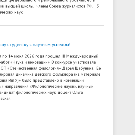
ады федерального и регионального уровней, есть
ики высшей школы, члены Союза журналистов РФ, 3
ческих наук.
шу студентку с научным успехом!
я по 14 июня 2026 года прошел III Международный
работ «Наука и инновации». В конкурсе участвовала
а ОП «Отечественная филология» Дарья Шабунина. Ее
нровая динамика детского фольклора (на материале
ива ИвГУ)» было представлено в номинации
» направления «Филологические науки», научный
андидат филологических наук, доцент Ольга
вская.