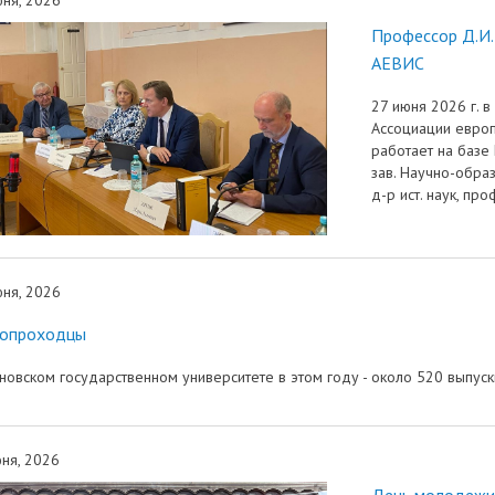
трудоустройству выпускник
Профессор Д.И.
ые образовательные услуги
«Карьера»
• Финансово-хозяйственная
АЕВИС
нционные занятия для
• Страница добра
деятельность
нных студентов
27 июня 2026 г. 
народное сотрудничество
• Внутренняя система оцен
Ассоциации европ
бук
• Вход в систему ЭИОС
работает на базе
качества образования
зав. Научно-обра
д-р ист. наук, пр
в корпоративную почту
• Федеральный проект
«Содействие занятости»
ня, 2026
опроходцы
новском государственном университете в этом году - около 520 выпус
ня, 2026
День молодежи