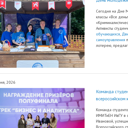
Сегодня на Дне 
классы «Все день
«Криминалистичес
Активисты студен
обучающихся
,
Дв
самоуправления
п
лотерею, предлаг
ня, 2026
Команда студе
всероссийском 
Команда студенто
ИМИТиЕН ИвГУ в с
Ивановой, успешн
Всероссийского с