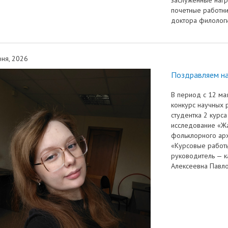
заслуженные нагр
почетные работн
доктора филологи
ня, 2026
Поздравляем на
В период с 12 ма
конкурс научных 
студентка 2 курс
исследование «Жа
фольклорного арх
«Курсовые работы
руководитель — к
Алексеевна Павло