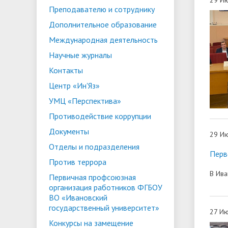
Преподавателю и сотруднику
ориентации и содействия
• Стипендии и меры поддержки
• Платн
Дополнительное образование
трудоустройству выпускников
• Диста
обучающихся
Международная деятельность
• Олимпиада "Большие надежды
«Карьера»
иностра
Научные журналы
малых городов"
• Абитуриенту
• Между
• Конкурсы на замещение
• Бренд
• Платные образовательные услуги
Контакты
должностей
Центр «Ин'Яз»
• Координационный центр ИвГУ
• Организация питания в
• Вход 
УМЦ «Перспектива»
образовательной организации
Противодействие коррупции
Документы
29 Ию
Отделы и подразделения
Перв
Против террора
В Ива
Первичная профсоюзная
организация работников ФГБОУ
ВО «Ивановский
государственный университет»
27 Ию
Конкурсы на замещение