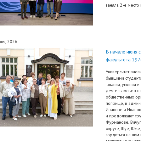
заняла 2-е место 
ня, 2026
В начале июня 
факультета 197
Университет внов
бывшими студент
знания, умения и
деятельности: в ш
общественных орг
поприще, в админ
Иванове и Иванов
и продолжают тру
Фурманове, Вичуг
округе, Шуе, Юже
гордиться нашим 