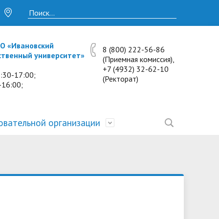
О «Ивановский
8 (800) 222-56-86
ственный университет»
(Приемная комиссия),
+7 (4932) 32-62-10
:30-17:00;
(Ректорат)
-16:00;
овательной организации
• Исследования и проекты
• Платные образовательные услуги
• Калькулятор пени
• Отзывы выпускников
• Образование
ость
ты и
• Научные журналы
• Разбор олимпиадных заданий
• Иностранным студентам
• Материально-техническое
обеспечение и оснащённость
• Противодействие коррупции
• Многопрофильная зимняя школа.
• Дистанционное обучение
образовательного процесса.
Лекции по предметам
• Первичная профсоюзная
• Информация о конкурсах и