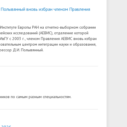
Доступная среда
ов
гуманитарного цикла для
организация работников ФГБОУ ВО
грантах
 Полывянный вновь избран членом Правления
победителей олимпиад
• Вакантные места для приёма
«Ивановский государственный
• Ресурсный волонтерский центр
(перевода)
университет»
финансового просвещения ИвГУ
в Институте Европы РАН на отчетно-выборном собрании
ки
• Руководство
ейских исследований (АЕВИС), отделение которой
• Центр тестирования
 ИвГУ с 2003 г., членом Правления АЕВИС вновь избран
иностранных граждан ИвГУ
• Педагогический состав
зовательным центром интеграции науки и образования,
офессор Д.И. Полывянный.
• Совет ректоров
кников по самым разным специальностям.
 2026