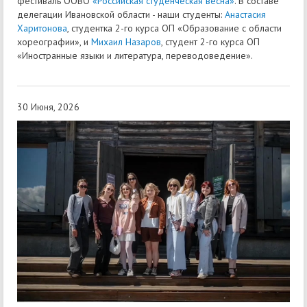
фестиваль ООВО
«Российская студенческая весна»
. В составе
делегации Ивановской области - наши студенты:
Анастасия
Харитонова
, студентка 2-го курса ОП «Образование с области
хореографии», и
Михаил Назаров
, студент 2-го курса ОП
«Иностранные языки и литература, переводоведение».
30 Июня, 2026