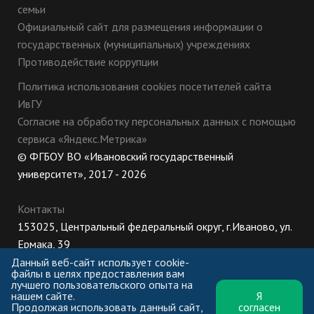
семьи
Официальный сайт для размещения информации о
государственных (муниципальных) учреждениях
Противодействие коррупции
Политика использования cookies посетителей сайта
ИвГУ
Согласие на обработку персональных данных с помощью
сервиса «Яндекс.Метрика»
© ФГБОУ ВО «Ивановский государственный
университет», 2017 - 2026
Контакты
153025, Центральный федеральный округ, г.Иваново, ул.
Ермака, 39
8 (800) 222-56-86 (Приемная комиссия), +7 (4932) 32-62-
Данный веб-сайт использует cookie-
файлы в целях предоставления вам
10 (Ректорат)
лучшего пользовательского опыта на
нашем сайте.
Я
ПН-ЧТ: 8:30-17:00;
Продолжая использовать данный сайт,
согласен
ПТ: 8:30-16:00;