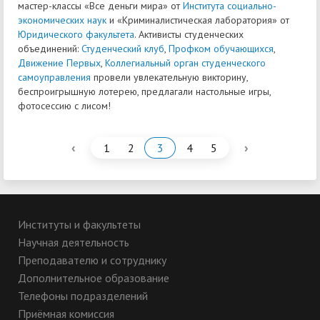
мастер-классы «Все деньги мира» от
Института социально-
экономических наук
и «Криминалистическая лаборатория» от
Юридического факультета
. Активисты студенческих
объединений:
Студенческий клуб
,
Профком обучающихся
,
Движение Первых
,
Коллегиальный орган студенческого
самоуправления
провели увлекательную викторину,
беспроигрышную лотерею, предлагали настольные игры,
фотосессию с лисом!
‹
›
1
2
3
4
5
Институты и факультеты
Научная деятельность
Преподавателю и сотруднику
Дополнительное образование
Телефоны подразделений
Приёмная комиссия