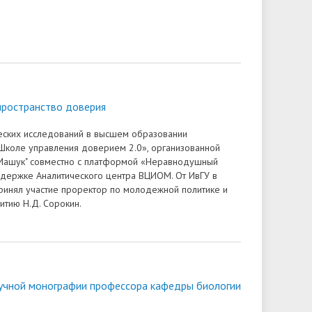
пространство доверия
еских исследований в высшем образовании
Школе управления доверием 2.0», организованной
"Машук" совместно с платформой «Неравнодушный
держке Аналитического центра ВЦИОМ. От ИвГУ в
инял участие проректор по молодежной политике и
итию Н.Д. Сорокин.
учной монографии профессора кафедры биологии