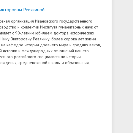
Доступная среда
ов
гуманитарного цикла для
организация работников ФГБОУ ВО
грантах
икторовны Ревякиной
победителей олимпиад
• Вакантные места для приёма
«Ивановский государственный
• Ресурсный волонтерский центр
юзная организация Ивановского государственного
(перевода)
университет»
оводство и коллектив Института гуманитарных наук от
финансового просвещения ИвГУ
вляет с 90-летним юбилеем доктора исторических
ки
• Руководство
• Центр тестирования
 Нину Викторовну Ревякину, более сорока лет жизни
на кафедре истории древнего мира и средних веков,
иностранных граждан ИвГУ
• Педагогический состав
й истории и международных отношений нашего
естного российского специалиста по истории
• Совет ректоров
рождения, средневековой школы и образования,