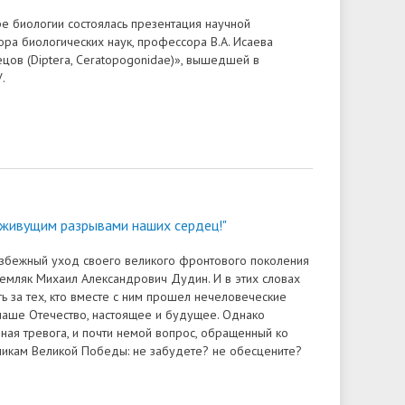
е биологии состоялась презентация научной
ра биологических наук, профессора В.А. Исаева
цов (Diptera, Ceratopogonidae)», вышедшей в
.
 живущим разрывами наших сердец!"
збежный уход своего великого фронтового поколения
емляк Михаил Александрович Дудин. И в этих словах
ть за тех, кто вместе с ним прошел нечеловеческие
 наше Отечество, настоящее и будущее. Однако
нная тревога, и почти немой вопрос, обращенный ко
никам Великой Победы: не забудете? не обесцените?