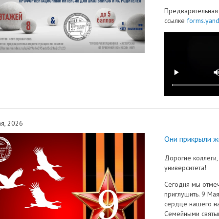
Предварительная 
ссылке
forms.yand
я, 2026
Они прикрыли ж
Дорогие коллеги,
университета!
Сегодня мы отмеч
приглушить. 9 Мая
сердце нашего на
Семейными святын