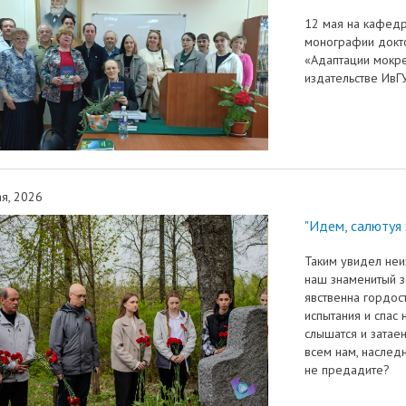
12 мая на кафедр
монографии докто
«Адаптации мокре
издательстве ИвГУ
я, 2026
"Идем, салютуя
Таким увидел неи
наш знаменитый з
явственна гордос
испытания и спас
слышатся и затае
всем нам, наслед
не предадите?