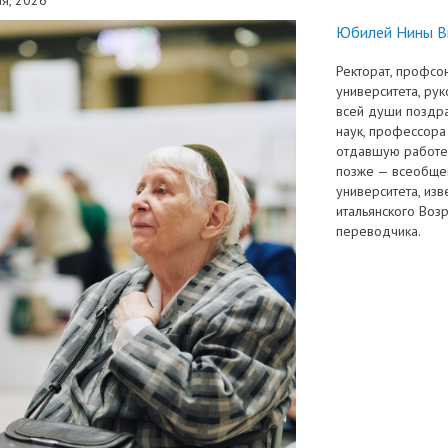
трудоустройству выпускник
Юбилей Нины В
ые образовательные услуги
«Карьера»
• Финансово-хозяйственная
нционные занятия для
• Страница добра
Ректорат, профсо
деятельность
университета, рук
нных студентов
всей души поздра
народное сотрудничество
• Внутренняя система оцен
бук
• Вход в систему ЭИОС
наук, профессора
качества образования
отдавшую работе 
позже — всеобще
университета, изв
в корпоративную почту
• Федеральный проект
итальянского Воз
«Содействие занятости»
переводчика.