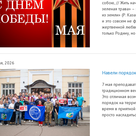
собою, // Жить на
зеленая трава» – 
из земли» (Р. Ка
и это совсем не ф
жертвенной любви
только Родину, но
я, 2026
Навели порядок
7 мая преподават
традиционном вес
Это отличная возм
порядок на терри
время в приятной 
просто насладить