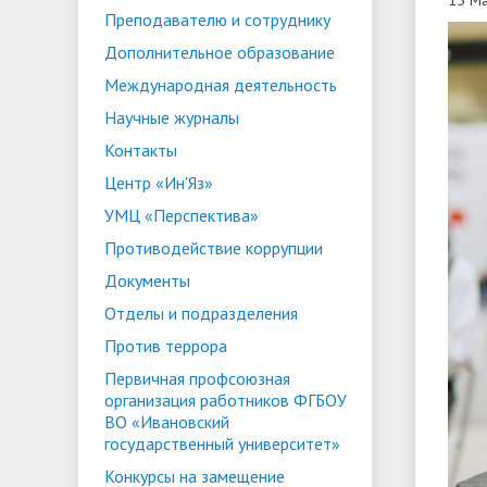
Преподавателю и сотруднику
ориентации и содействия
• Стипендии и меры поддержки
• Платн
Дополнительное образование
трудоустройству выпускников
• Диста
обучающихся
Международная деятельность
• Олимпиада "Большие надежды
«Карьера»
иностра
Научные журналы
малых городов"
• Абитуриенту
• Между
• Конкурсы на замещение
• Бренд
• Платные образовательные услуги
Контакты
должностей
Центр «Ин'Яз»
• Координационный центр ИвГУ
• Организация питания в
• Вход 
УМЦ «Перспектива»
образовательной организации
Противодействие коррупции
Документы
Отделы и подразделения
Против террора
Первичная профсоюзная
организация работников ФГБОУ
ВО «Ивановский
государственный университет»
Конкурсы на замещение