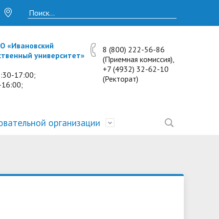
О «Ивановский
8 (800) 222-56-86
ственный университет»
(Приемная комиссия),
+7 (4932) 32-62-10
:30-17:00;
(Ректорат)
-16:00;
овательной организации
• Исследования и проекты
• Платные образовательные услуги
• Калькулятор пени
• Отзывы выпускников
• Образование
ость
ты и
• Научные журналы
• Разбор олимпиадных заданий
• Иностранным студентам
• Материально-техническое
обеспечение и оснащённость
• Противодействие коррупции
• Многопрофильная зимняя школа.
• Дистанционное обучение
образовательного процесса.
Лекции по предметам
• Первичная профсоюзная
• Информация о конкурсах и