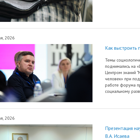
я, 2026
Как выстроить 
Темы социологич
поднимались на «
Центром знаний 
человек» при под
работе форума пр
социальному разв
я, 2026
Презентация на
В.А. Исаева