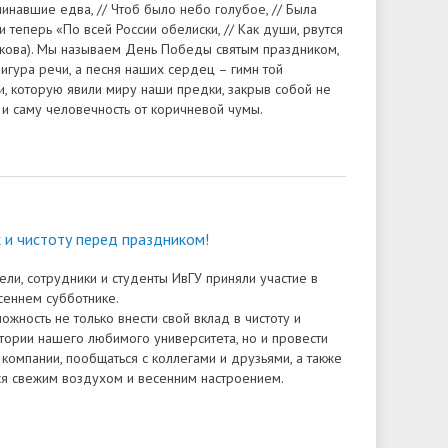
чинавшие едва, // Чтоб было небо голубое, // Была
и теперь «По всей России обелиски, // Как души, рвутся
закова). Мы называем День Победы святым праздником,
игура речи, а песня наших сердец – гимн той
, которую явили миру наши предки, закрыв собой не
 и саму человечность от коричневой чумы.
 и чистоту перед праздником!
ели, сотрудники и студенты ИвГУ приняли участие в
еннем субботнике.
ожность не только внести свой вклад в чистоту и
тории нашего любимого университета, но и провести
компании, пообщаться с коллегами и друзьями, а также
ся свежим воздухом и весенним настроением.