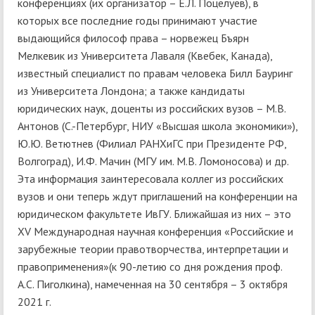
конференциях (их организатор – Е.Л. Поцелуев), в
которых все последние годы принимают участие
выдающийся философ права – норвежец Бъярн
Мелкевик из Университета Лаваля (Квебек, Канада),
известный специалист по правам человека Билл Бауринг
из Университета Лондона; а также кандидаты
юридических наук, доценты из российских вузов – М.В.
Антонов (С.-Петербург, НИУ «Высшая школа экономики»),
Ю.Ю. Ветютнев (Филиал РАНХиГС при Президенте РФ,
Волгоград), И.Ф. Мачин (МГУ им. М.В. Ломоносова) и др.
Эта информация заинтересовала коллег из российских
вузов и они теперь ждут приглашений на конференции на
юридическом факультете ИвГУ. Ближайшая из них – это
XV Международная научная конференция «Российские и
зарубежные теории правотворчества, интерпретации и
правоприменения»(к 90-летию со дня рождения проф.
А.С. Пиголкина), намеченная на 30 сентября – 3 октября
2021 г.