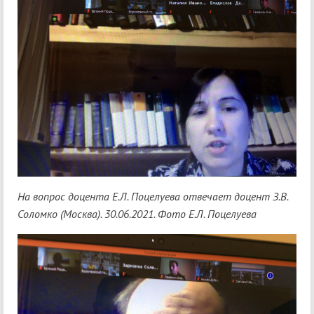
На вопрос доцента Е.Л. Поцелуева отвечает доцент З.В.
Соломко (Москва). 30.06.2021. Фото Е.Л. Поцелуева