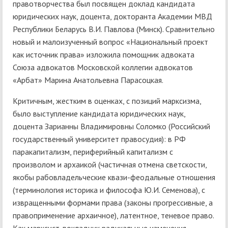
правотворчества был посвящен доклад кандидата
юридических наук, доцента, докторанта Академии МВД
Республики Беларусь В.И. Павлова (Минск). Сравнительно
новый и малоизученный вопрос «Национальный проект
как источник права» изложила помощник адвоката
Союза адвокатов Московской коллегии адвокатов
«Арбат» Марина Анатольевна Парасоцкая.
Критичным, жестким в оценках, с позиций марксизма,
было выступление кандидата юридических наук,
доцента Зарианны Владимировны Соломко (Российский
государственный университет правосудия): в РФ
паракапитализм, периферийный капитализм с
произволом и архаикой (частичная отмена светскости,
якобы рабовладельческие квази-феодальные отношения
(терминология историка и философа Ю.И. Семенова), с
извращенными формами права (законы прогрессивные, а
правоприменение архаичное), латентное, теневое право.