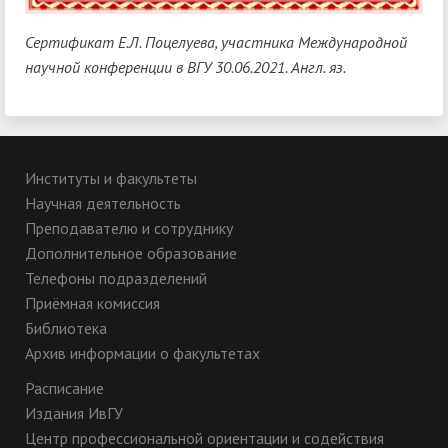
Сертификат Е.Л. Поцелуева, участника Международной
научной конференции в ВГУ 30.06.2021. Англ. яз.
Институты и факультеты
Научная деятельность
Преподавателю и сотруднику
Дополнительное образование
Телефоны подразделений
Приёмная комиссия
Библиотека
Архив информации о факультетах
Расписание
Издания ИвГУ
Центр профессиональной ориентации и содействия