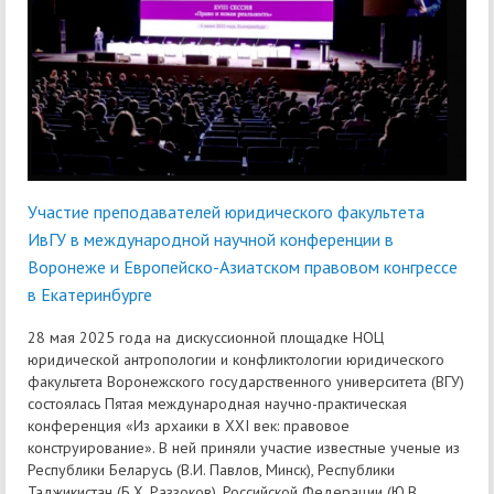
Участие преподавателей юридического факультета
ИвГУ в международной научной конференции в
Воронеже и Европейско-Азиатском правовом конгрессе
в Екатеринбурге
28 мая 2025 года на дискуссионной площадке НОЦ
юридической антропологии и конфликтологии юридического
факультета Воронежского государственного университета (ВГУ)
состоялась Пятая международная научно-практическая
конференция «Из архаики в XXI век: правовое
конструирование». В ней приняли участие известные ученые из
Республики Беларусь (В.И. Павлов, Минск), Республики
Таджикистан (Б.Х. Раззоков), Российской Федерации (Ю.В.