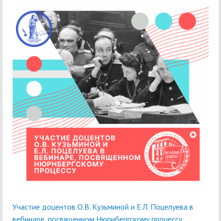
Участие доцентов О.В. Кузьминой и Е.Л. Поцелуева в
вебинаре, посвященном Нюрнбергскому процессу