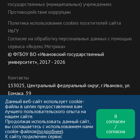
государственных (муниципальных) учреждениях
Противодействие коррупции
Политика использования cookies посетителей сайта
ИвГУ
Согласие на обработку персональных данных с помощью
сервиса «Яндекс.Метрика»
© ФГБОУ ВО «Ивановский государственный
университет», 2017 - 2026
Контакты
153025, Центральный федеральный округ, г.Иваново, ул.
Ермака, 39
8 (800) 222-56-86 (Приемная комиссия), +7 (4932) 32-62-
Данный веб-сайт использует cookie-
файлы в целях предоставления вам
10 (Ректорат)
лучшего пользовательского опыта на
нашем сайте.
Я
ПН-ЧТ: 8:30-17:00;
Продолжая использовать данный сайт,
согласен
ПТ: 8:30-16:00;
вы соглашаетесь с использованием нами
/
cookie-файлов(
подробнее
).
согласна
К сайту подключен сервис