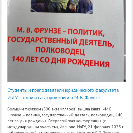
Студенты и преподаватели юридического факультета
ИвГУ – одни из авторов книги о М. В. Фрунзе
Большим тиражом (500 экземпляров) вышла книга «М.В.
Фрунзе – политик, государственный деятель, полководец: 140
лет со дня рождения: Всероссийская конференция (с
международным участием), Иваново: ИвГУ, 21 февраля 2025 г.
: сборник статей и материалов / сост. и отв. ред В.В. Возилов;