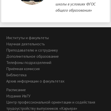
школы в условиях ФГОС
общего образования»
Институты и факультеты
Научная деятельность
Преподавателю и сотруднику
Дополнительное образование
Телефоны подразделений
Приёмная комиссия
Библиотека
Архив информации о факультетах
Расписание
Издания ИвГУ
Центр профессиональной ориентации и содействия
трудоустройству выпускников «Карьера»