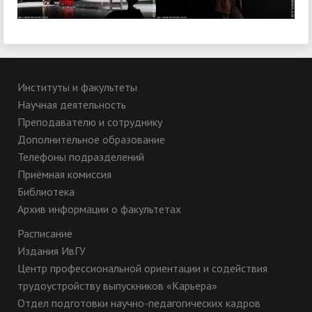
Институты и факультеты
Научная деятельность
Преподавателю и сотруднику
Дополнительное образование
Телефоны подразделений
Приёмная комиссия
Библиотека
Архив информации о факультетах
Расписание
Издания ИвГУ
Центр профессиональной ориентации и содействия
трудоустройству выпускников «Карьера»
Отдел подготовки научно-педагогических кадров