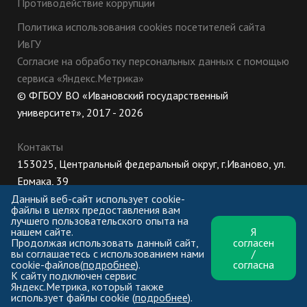
Противодействие коррупции
Политика использования cookies посетителей сайта
ИвГУ
Согласие на обработку персональных данных с помощью
сервиса «Яндекс.Метрика»
© ФГБОУ ВО «Ивановский государственный
университет», 2017 - 2026
Контакты
153025, Центральный федеральный округ, г.Иваново, ул.
Ермака, 39
8 (800) 222-56-86 (Приемная комиссия), +7 (4932) 32-62-
Данный веб-сайт использует cookie-
файлы в целях предоставления вам
10 (Ректорат)
лучшего пользовательского опыта на
нашем сайте.
Я
ПН-ЧТ: 8:30-17:00;
Продолжая использовать данный сайт,
согласен
ПТ: 8:30-16:00;
вы соглашаетесь с использованием нами
/
cookie-файлов(
подробнее
).
согласна
К сайту подключен сервис
Яндекс.Метрика, который также
использует файлы cookie (
подробнее
).