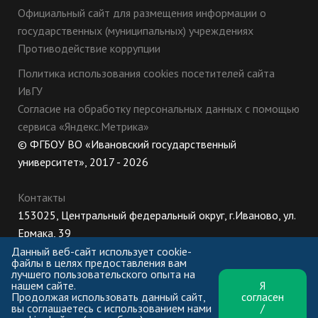
Официальный сайт для размещения информации о
государственных (муниципальных) учреждениях
Противодействие коррупции
Политика использования cookies посетителей сайта
ИвГУ
Согласие на обработку персональных данных с помощью
сервиса «Яндекс.Метрика»
© ФГБОУ ВО «Ивановский государственный
университет», 2017 - 2026
Контакты
153025, Центральный федеральный округ, г.Иваново, ул.
Ермака, 39
8 (800) 222-56-86 (Приемная комиссия), +7 (4932) 32-62-
Данный веб-сайт использует cookie-
файлы в целях предоставления вам
10 (Ректорат)
лучшего пользовательского опыта на
нашем сайте.
Я
ПН-ЧТ: 8:30-17:00;
Продолжая использовать данный сайт,
согласен
ПТ: 8:30-16:00;
вы соглашаетесь с использованием нами
/