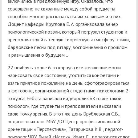
включились в предложенную игру. Оказалось, что
совершенно не связанные между собой предметы
способны многое рассказать своим хозяевам и о них.
Доцент кафедры Круглова Е. А. организовала вечер
психологической поэзии, который погрузил студентов и
преподавателей в теплую творческую атмосферу: стихи,
бардовские песни под гитару, воспоминания о прошлом
и размышления о будущем...
22 ноября в холле 6-го корпуса все желающие могли
нарисовать свое состояние, угоститься конфетами и
взять приятное пожелание на день, сфотографироваться
в фотозоне, организованной студентами-психологами 2-
го курса. Ребята записали видеоролик «Кто же такой
психолог», где студенты и преподаватели высказали
свою точку зрения. В этот же день Врублевская С.В.,
педагог-психолог МБУ ДО Центр профессиональной
ориентации «Перспектива», Татаринова К.В., педагог-
психолог ЧОУ Лицей «Исток», Игнат Е., педагог-психолог