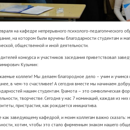
евраля на кафедре непрерывного психолого-педагогического о
дание, на котором были вручены благодарности студентам и маг
ческой, общественной и иной деятельности.
дителей конкурса и участников заседания приветствовал завед
имирович Кузьмин:
жаемые коллеги! Мы делаем благородное дело – учим и учимся 
шнее, в чем-то счастливее! А сегодня вместе мы начинаем добр
одарностей нашим студентам. Грамота – это символическая форм
ельности, творчестве. Сегодня у нас 7 номинаций, каждая из ни
ритеты, пристрастия, как рождается инициатива.
е как заведующему кафедрой, и моим коллегам важно сказать: м
вности, хотим, чтобы это стало фирменным знаком нашего общег