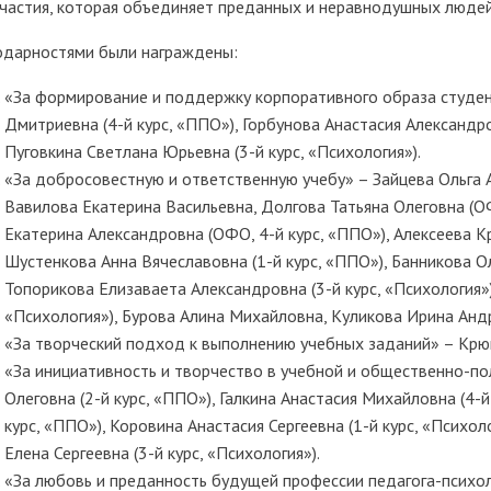
участия, которая объединяет преданных и неравнодушных людей 
одарностями были награждены:
«За формирование и поддержку корпоративного образа студен
Дмитриевна (4-й курс, «ППО»), Горбунова Анастасия Александр
Пуговкина Светлана Юрьевна (3-й курс, «Психология»).
«За добросовестную и ответственную учебу» – Зайцева Ольга 
Вавилова Екатерина Васильевна, Долгова Татьяна Олеговна (ОФ
Екатерина Александровна (ОФО, 4-й курс, «ППО»), Алексеева Кр
Шустенкова Анна Вячеславовна (1-й курс, «ППО»), Банникова Ол
Топорикова Елизаваета Александровна (3-й курс, «Психология»
«Психология»), Бурова Алина Михайловна, Куликова Ирина Андр
«За творческий подход к выполнению учебных заданий» – Крюко
«За инициативность и творчество в учебной и общественно-по
Олеговна (2-й курс, «ППО»), Галкина Анастасия Михайловна (4-
курс, «ППО»), Коровина Анастасия Сергеевна (1-й курс, «Психо
Елена Сергеевна (3-й курс, «Психология»).
«За любовь и преданность будущей профессии педагога-психол