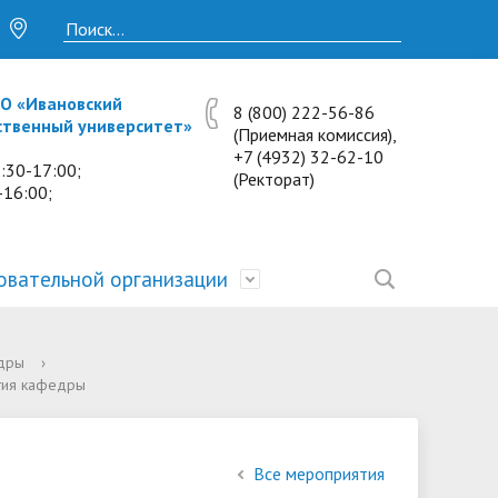
О «Ивановский
8 (800) 222-56-86
ственный университет»
(Приемная комиссия),
+7 (4932) 32-62-10
:30-17:00;
(Ректорат)
-16:00;
овательной организации
• Исследования и проекты
• Платные образовательные услуги
• Калькулятор пени
• Отзывы выпускников
• Образование
дры
›
тия кафедры
ость
ты и
• Научные журналы
• Разбор олимпиадных заданий
• Иностранным студентам
• Материально-техническое
обеспечение и оснащённость
• Противодействие коррупции
• Многопрофильная зимняя школа.
• Дистанционное обучение
образовательного процесса.
Все мероприятия
Лекции по предметам
• Первичная профсоюзная
• Информация о конкурсах и