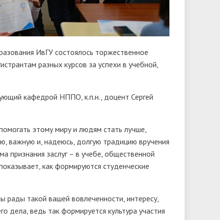
бразования ИвГУ состоялось торжественное
истрантам разных курсов за успехи в учебной,
ующий кафедрой НППО, к.п.н., доцент Сергей
помогать этому миру и людям стать лучше,
ую, важную и, надеюсь, долгую традицию вручения
а признания заслуг – в учебе, общественной
х показывает, как формируются студенческие
ы рады такой вашей вовлеченности, интересу,
о дела, ведь так формируется культура участия