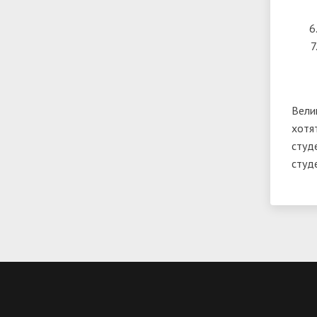
Вели
хотя
студ
студ