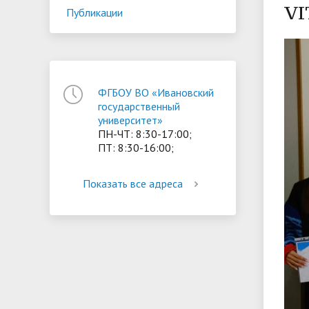
VI
Публикации
ориентации и содействия
• Стипендии и меры поддержки
• Платн
трудоустройству выпускников
• Диста
обучающихся
• Олимпиада "Большие надежды
«Карьера»
иностра
малых городов"
• Абитуриенту
• Между
• Конкурсы на замещение
• Бренд
ФГБОУ ВО «Ивановский
• Платные образовательные услуги
государственный
должностей
университет»
ПН-ЧТ: 8:30-17:00;
• Координационный центр ИвГУ
• Организация питания в
• Вход 
ПТ: 8:30-16:00;
образовательной организации
Показать все адреса