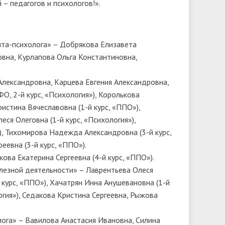
– педагогов и психологов!».
та-психолога» – Добрякова Елизавета
овна, Курлапова Ольга Константиновна,
Александровна, Карцева Евгения Александровна,
О, 2-й курс, «Психология»), Королькова
истина Вячеславовна (1-й курс, «ППО»),
еся Олеговна (1-й курс, «Психология»),
), Тихомирова Надежда Александровна (3-й курс,
еевна (3-й курс, «ППО»).
ва Екатерина Сергеевна (4-й курс, «ППО»).
лезной деятельности» – Лаврентьева Олеся
й курс, «ППО»), Хачатрян Инна Анушевановна (1-й
логия»), Седакова Кристина Сергеевна, Рыжова
ога» – Вавилова Анастасия Ивановна, Силина