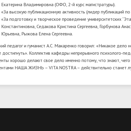
Екатерина Владимировна (ОФО, 2-й курс магистратуры).
«За высокую публикационную активность (лидер публикаций п
«За подготовку и творческое проведение университетских “Эт
Константиновна, Седакова Кристина Сергеевна, Горбунова Ана
Юрьевна, Рыжова Елена Сергеевна.
кий педагог и гуманист А.С. Макаренко говорил: «Никакое дело н
т достигнуть». Коллектив кафедры непрерывного психолого-педа
енты хорошо делают свое дело именно потому, что знают, чего 
ентами НАША ЖИЗНЬ – VITA NOSTRA – действительно станет л