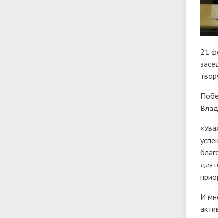
21 ф
засе
твор
Побе
Влад
«Ува
успе
благ
деят
прио
И мн
акти