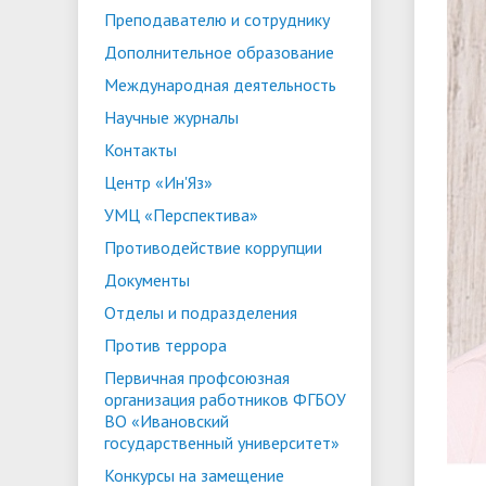
Преподавателю и сотруднику
ориентации и содействия
• Стипендии и меры поддержки
• Платн
Дополнительное образование
трудоустройству выпускников
• Диста
обучающихся
Международная деятельность
• Олимпиада "Большие надежды
«Карьера»
иностра
Научные журналы
малых городов"
• Абитуриенту
• Между
• Конкурсы на замещение
• Бренд
• Платные образовательные услуги
Контакты
должностей
Центр «Ин'Яз»
• Координационный центр ИвГУ
• Организация питания в
• Вход 
УМЦ «Перспектива»
образовательной организации
Противодействие коррупции
Документы
Отделы и подразделения
Против террора
Первичная профсоюзная
организация работников ФГБОУ
ВО «Ивановский
государственный университет»
Конкурсы на замещение