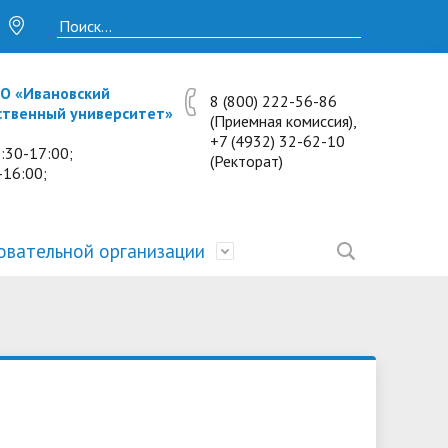
О «Ивановский
8 (800) 222-56-86
ственный университет»
(Приемная комиссия),
+7 (4932) 32-62-10
:30-17:00;
(Ректорат)
-16:00;
овательной организации
• Исследования и проекты
• Платные образовательные услуги
• Калькулятор пени
• Отзывы выпускников
• Образование
ость
ты и
• Научные журналы
• Разбор олимпиадных заданий
• Иностранным студентам
• Материально-техническое
обеспечение и оснащённость
• Противодействие коррупции
• Многопрофильная зимняя школа.
• Дистанционное обучение
образовательного процесса.
Лекции по предметам
• Первичная профсоюзная
• Информация о конкурсах и