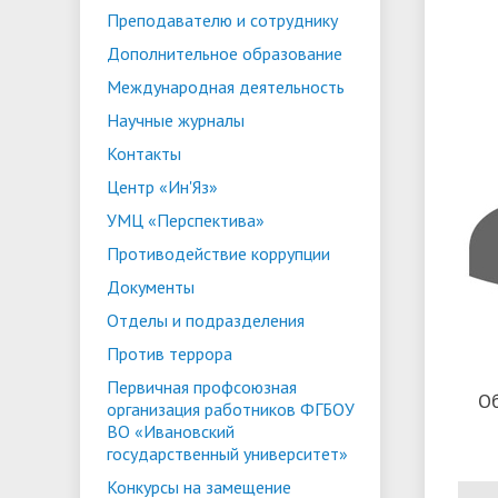
Преподавателю и сотруднику
ориентации и содействия
• Стипендии и меры поддержки
• Платн
Дополнительное образование
трудоустройству выпускников
• Диста
обучающихся
Международная деятельность
• Олимпиада "Большие надежды
«Карьера»
иностра
Научные журналы
малых городов"
• Абитуриенту
• Между
• Конкурсы на замещение
• Бренд
• Платные образовательные услуги
Контакты
должностей
Центр «Ин'Яз»
• Координационный центр ИвГУ
• Организация питания в
• Вход 
УМЦ «Перспектива»
образовательной организации
Противодействие коррупции
Документы
Отделы и подразделения
Против террора
Первичная профсоюзная
О
организация работников ФГБОУ
ВО «Ивановский
государственный университет»
Конкурсы на замещение