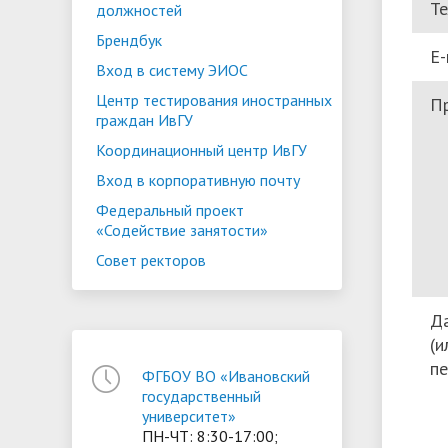
Т
должностей
Брендбук
E-
Вход в систему ЭИОС
Центр тестирования иностранных
П
граждан ИвГУ
Координационный центр ИвГУ
Вход в корпоративную почту
Федеральный проект
«Содействие занятости»
Совет ректоров
Да
(и
пе
ФГБОУ ВО «Ивановский
государственный
университет»
ПН-ЧТ: 8:30-17:00;