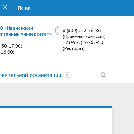
О «Ивановский
8 (800) 222-56-86
ственный университет»
(Приемная комиссия),
+7 (4932) 32-62-10
:30-17:00;
(Ректорат)
-16:00;
овательной организации
• Исследования и проекты
• Платные образовательные услуги
• Калькулятор пени
• Отзывы выпускников
• Образование
ость
ты и
• Научные журналы
• Разбор олимпиадных заданий
• Иностранным студентам
• Материально-техническое
обеспечение и оснащённость
• Противодействие коррупции
• Многопрофильная зимняя школа.
• Дистанционное обучение
образовательного процесса.
Лекции по предметам
• Первичная профсоюзная
• Информация о конкурсах и