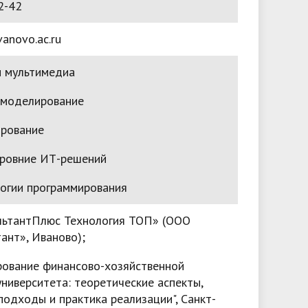
2-42
anovo.ac.ru
и мультимедиа
 моделирование
рование
ровние ИТ-решений
логии программирования
льтантПлюс Технология ТОП» (ООО
ант», Иваново);
рование финансово-хозяйственной
ниверситета: теоретические аспекты,
одходы и практика реализации", Санкт-