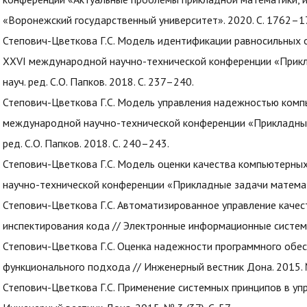
«Воронежский государственный университет». 2020. С. 1762–1
Степович-Цветкова Г.С. Модель идентификации равносильных 
XXVI международной научно-технической конференции «Приклад
науч. ред. С.О. Папков. 2018. С. 237–240.
Степович-Цветкова Г.С. Модель управления надежностью комп
международной научно-технической конференции «Прикладные за
ред. С.О. Папков. 2018. С. 240–243.
Степович-Цветкова Г.С. Модель оценки качества компьютерны
научно-технической конференции «Прикладные задачи математи
Степович-Цветкова Г.С. Автоматизированное управление каче
инспектирования кода // Электронные информационные системы. 
Степович-Цветкова Г.С. Оценка надежности программного обе
функционального подхода // Инженерный вестник Дона. 2015. № 
Степович-Цветкова Г.С. Применение системных принципов в уп