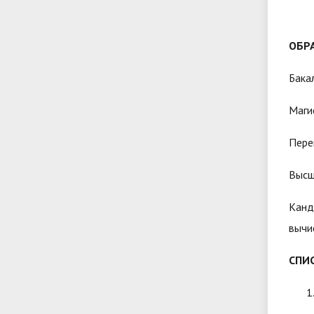
ОБР
Бака
Маги
Пере
Высш
Канд
вычи
СПИ