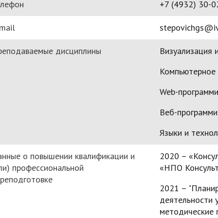
елефон
+7 (4932) 30-0
mail
stepovichgs@iv
реподаваемые дисциплины
Визуализация 
Компьютерное
Web-программи
Веб-программи
Языки и техно
нные о повышении квалификации и
2020 – «Консу
ли) профессиональной
«НПО Консульт
реподготовке
2021 – "Плани
деятельности у
методические п