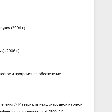
ки» (2006 г.).
) (2006 г.).
ческое и программное обеспечение
спечения // Материалы международной научной
информатики и механики». ФГБОУ ВО