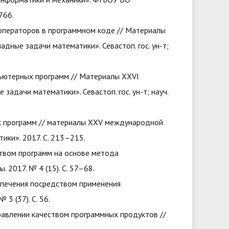
766.
операторов в программном коде // Материалы
ные задачи математики». Севастоп. гос. ун-т;
ьютерных программ // Материалы XXVI
дачи математики». Севастоп. гос. ун-т; науч.
х программ // материалы XXV международной
ки». 2017. С. 213–215.
ством программ на основе метода
2017. № 4 (15). С. 57–68.
спечения посредством применения
3 (37). С. 56.
равлении качеством программных продуктов //