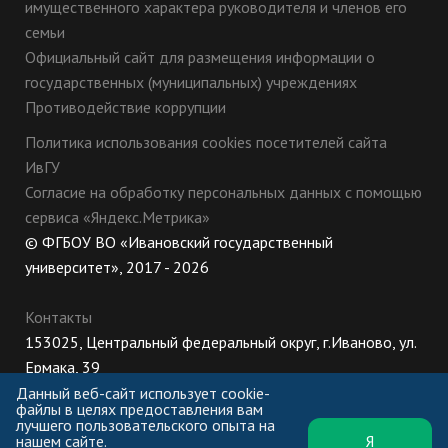
имущественного характера руководителя и членов его
семьи
Официальный сайт для размещения информации о
государственных (муниципальных) учреждениях
Противодействие коррупции
Политика использования cookies посетителей сайта
ИвГУ
Согласие на обработку персональных данных с помощью
сервиса «Яндекс.Метрика»
© ФГБОУ ВО «Ивановский государственный
университет», 2017 - 2026
Контакты
153025, Центральный федеральный округ, г.Иваново, ул.
Ермака, 39
8 (800) 222-56-86 (Приемная комиссия), +7 (4932) 32-62-
Данный веб-сайт использует cookie-
файлы в целях предоставления вам
10 (Ректорат)
лучшего пользовательского опыта на
нашем сайте.
Я
ПН-ЧТ: 8:30-17:00;