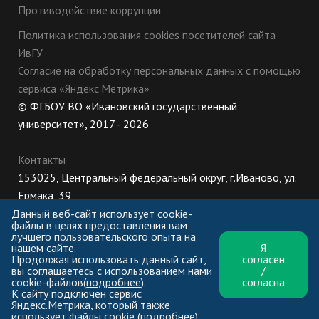
Противодействие коррупции
Политика использования cookies посетителей сайта
ИвГУ
Согласие на обработку персональных данных с помощью
сервиса «Яндекс.Метрика»
© ФГБОУ ВО «Ивановский государственный
университет», 2017 - 2026
Контакты
153025, Центральный федеральный округ, г.Иваново, ул.
Ермака, 39
8 (800) 222-56-86 (Приемная комиссия), +7 (4932) 32-62-
Данный веб-сайт использует cookie-
файлы в целях предоставления вам
10 (Ректорат)
лучшего пользовательского опыта на
нашем сайте.
Я
ПН-ЧТ: 8:30-17:00;
Продолжая использовать данный сайт,
согласен
ПТ: 8:30-16:00;
вы соглашаетесь с использованием нами
/
cookie-файлов(
подробнее
).
согласна
К сайту подключен сервис
Яндекс.Метрика, который также
использует файлы cookie (
подробнее
).