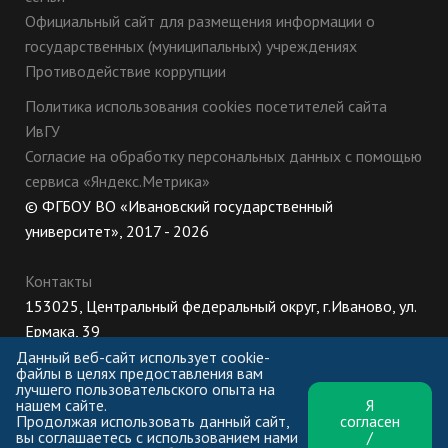
Официальный сайт для размещения информации о
государственных (муниципальных) учреждениях
Противодействие коррупции
Политика использования cookies посетителей сайта
ИвГУ
Согласие на обработку персональных данных с помощью
сервиса «Яндекс.Метрика»
© ФГБОУ ВО «Ивановский государственный
университет», 2017 - 2026
Контакты
153025, Центральный федеральный округ, г.Иваново, ул.
Ермака, 39
8 (800) 222-56-86 (Приемная комиссия), +7 (4932) 32-62-
Данный веб-сайт использует cookie-
файлы в целях предоставления вам
10 (Ректорат)
лучшего пользовательского опыта на
нашем сайте.
Я
ПН-ЧТ: 8:30-17:00;
Продолжая использовать данный сайт,
согласен
ПТ: 8:30-16:00;
вы соглашаетесь с использованием нами
/