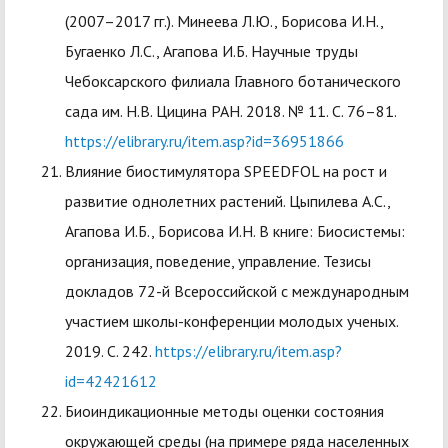
(2007–2017 гг.). Минеева Л.Ю., Борисова И.Н.,
Бугаенко Л.С., Агапова И.Б. Научные труды
Чебоксарского филиала Главного ботанического
сада им. Н.В. Цицина РАН. 2018. № 11. С. 76–81.
https://elibrary.ru/item.asp?id=36951866
Влияние биостимулятора SPEEDFOL на рост и
развитие однолетних растений. Цыпилева А.С.,
Агапова И.Б., Борисова И.Н. В книге: Биосистемы:
организация, поведение, управление. Тезисы
докладов 72-й Всероссийской с международным
участием школы-конференции молодых ученых.
2019. С. 242.
https://elibrary.ru/item.asp?
id=42421612
Биоиндикационные методы оценки состояния
окружающей среды (на примере ряда населенных