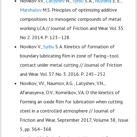
Novikov V.V.,
Latyshev
N.,
Syrbu
S. A.,
Nuzdina
E. E.,
Marshalov
M.S. Principles of optimizing additive
compositions to mesogenic compounds of metal
working LCA // Journal оf Friction аnd Wear Vol. 35.
No 2. 2014. Р. 123–128.
Novikov V.,
Syrbu
S. A. Kinetics of formation of
boundary lubricating film in zone of facing–tool
contact under metal cutting // Journal оf Friction
аnd Wear. Vol. 37. No. 3. 2016. Р. 245–252.
Novikov, V.V., Naumov, A.G., Latyshev, V.N.,
Afanasyeva, O.V., Komelkov, V.A. О the kinetics of
forming an oxide film for lubrication when cutting
steel in a controlled atmosphere // Journal of
Friction and Wear, September 2017, Volume 38, Issue
5, pp. 364–368.