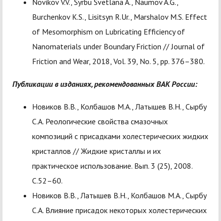
Novikov V.V., Syrbu Svetlana A., Naumov A.G.,
Burchenkov K.S., Lisitsyn R.Ur., Marshalov M.S. Effect
of Mesomorphism on Lubricating Efficiency of
Nanomaterials under Boundary Friction // Journal of
Friction and Wear, 2018, Vol. 39, No. 5, pp. 376–380.
Публикации в изданиях, рекомендованных ВАК России:
Новиков В.В., Колбашов М.А., Латышев В.Н., Сырбу
С.А. Реологические свойства смазочных
композиций с присадками холестерических жидких
кристаллов // Жидкие кристаллы и их
практическое использование. Вып. 3 (25), 2008.
С.52–60.
Новиков В.В., Латышев В.Н., Колбашов М.А., Сырбу
С.А. Влияние присадок некоторых холестерических