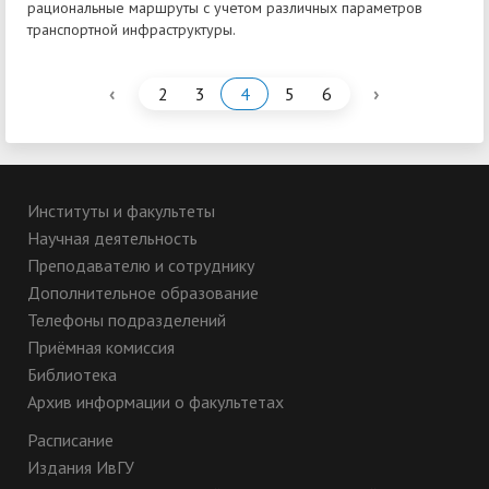
рациональные маршруты с учетом различных параметров
транспортной инфраструктуры.
‹
›
2
3
4
5
6
Институты и факультеты
Научная деятельность
Преподавателю и сотруднику
Дополнительное образование
Телефоны подразделений
Приёмная комиссия
Библиотека
Архив информации о факультетах
Расписание
Издания ИвГУ